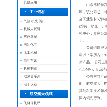
其他应用
山东裕航特种合
工业铝材
区，该公司总占地
金工业型材5万吨
气缸 机壳 阀门
(熔铸、挤压一、
机械人摇臂
检中心，专家公
医疗器械
上。
石油化工
公司组建成立了由
木工机械
科以上学历占90
自动车床
新产品。 公司主要设
机械制造
/125MN)、以
散热器系列
公司主导产品为
船、航空航天、
电子仪器
其他科学技术领
航空航天领域
国内领先行列。
飞机停机坪