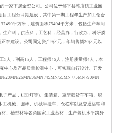
司的一家下属全资公司。公司位于邹平县韩店镇工业园
吨，项目工程分两期建设，其中第一期工程年生产加工铝合
7490平方米，建筑面积75494平方米，包括生产车间
部，生产科，供应科，工艺科，经营办，行政办，科研质
正在建设。公司固定资产9亿元，年销售额20亿元以
人，副高15人，工程师46人，注册质量师4人，本
研究中心及产品质量检测中心，可实现自行设计、开发
26MN/36MN /45MN/55MN /75MN /90MN
子产品，LED灯等)、集装箱、重型载货车车箱、舰
木工机械、圆棒、机械半挂车、仓栏车以及交通运输和
角材、槽型材等各类国家工业基材，生产装机水平跻身