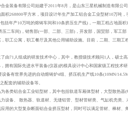
金装备有限公司始建于2011年8月，是山东三星机械制造有限公
面积268800平方米，项目设计年生产加工铝合金工业型材10万
(包括年产10万吨的熔铸车间和10条挤压生产线)，一期工程占地面积13
挤压二车间)，销售部(一部、二部、三部)，开发部，国贸部，军工
寓，职工公寓，职工餐厅及其他公用辅助设施。目前，二期、三期工程
71人组成的研发技术中心，其中，教授级技术顾问1人，硕士高工5
%，拥有国际先进水平装备(仪器)的模具设计中心和国家级工程技术
备有世界先进的自动熔铸炉4组、挤压机生产线10条(10MN/14.5MN/20MN/
及与之配套的辅助设备等。
各类铝合金工业铝型材，其中包括轨道车厢体型材，大型散热器(电
电力设备、 散热器、轨道材、无缝铝管、型材管材类、气缸机壳类、
域应用的大型复杂断面铝合金挤压型材，同时可以满足管材、棒材、