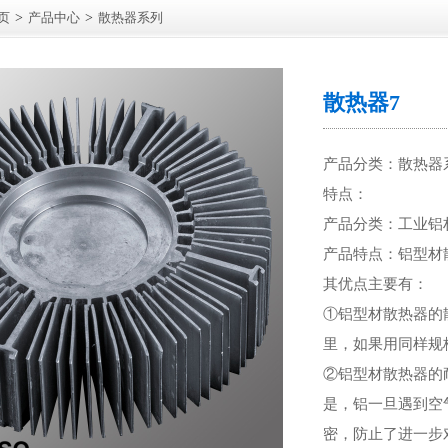
页
>
产品中心
>
散热器系列
散热器7
产品分类：散热器
特点：
产品分类：工业铝
产品特点：铝型材
其优点主要有：
①铝型材散热器的
里，如果用同样规
②铝型材散热器的
是，铝一旦遇到空
密，防止了进一步