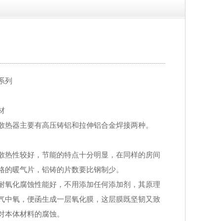
系列
材
散热器主要有高压铸铝和拉伸铝合金焊接两种。
散热性较好，节能的特点十分明显，在同样的房间
格的暖气片，铝铸的片数要比钢制少。
耐氧化腐蚀性能好，不用添加任何添加剂，其原理
气中氧，便函生成一层氧化膜，这层膜既坚韧又致
对本体材料的腐蚀。