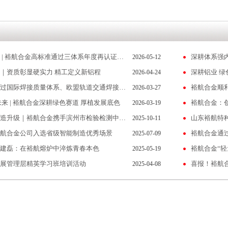
深耕体系强内控 | 裕航合金高标准通过三体系年度再认证审核
2026-05-12
｜资质彰显硬实力 精工定义新铝程
深耕铝业 绿
2026-04-24
裕航合金顺利通过国际焊接质量体系、欧盟轨道交通焊接体系监督审核
裕航合金顺
2026-03-27
来 | 裕航合金深耕绿色赛道 厚植发展底色
裕航合金：
2026-03-19
精准计量赋能智造升级｜裕航合金携手滨州市检验检测中心共同筹建山东省高端铝产业计量测试中心
2025-10-11
航合金公司入选省级智能制造优秀场景
2025-07-09
建磊：在裕航熔炉中淬炼青春本色
裕航合金“轻
2025-05-19
展管理层精英学习班培训活动
喜报！裕航合
2025-04-08