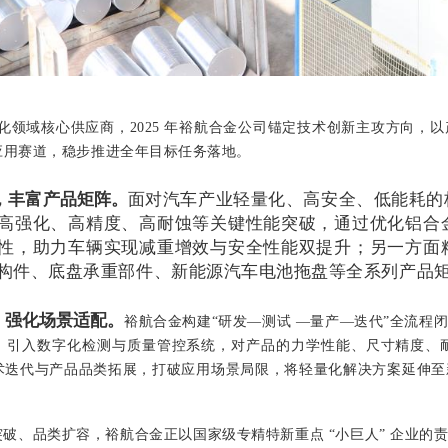
化领域核心供应商，
2025 年裕航合金公司锚定技术创新主攻方向
应用赛道，稳步推进全年目标任务落地。
，丰富产品矩阵
。
面对汽车产业轻量化、高安全、低能耗的
高强化、高精度、高耐蚀等关键性能突破，通过优化铝合
性，助力车辆实现减重增效与安全性能双提升；另一方面
构件、底盘承重部件、新能源汽车电池拖盘等全系列产品
，强化场景适配
。
裕航合金构建
“研发—测试 —量产—迭代”全流
；引入数字化检测与质量管控系统，对产品的力学性能、尺寸精度、
术迭代与产品品类拓展，打破应用场景局限，将轻量化解决方案延伸至
突破、品类扩容，裕航合金正以国家级专精特新重点
“小巨人” 企业