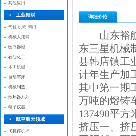
其他应用
工业铝材
详细介绍
气缸 机壳 阀门
山东裕航特
机械人摇臂
东三星机械
医疗器械
石油化工
县韩店镇工业
木工机械
计年生产加
自动车床
其中第一期工
机械制造
散热器系列
万吨的熔铸
电子仪器
137490
航空航天领域
挤压一、挤
飞机停机坪