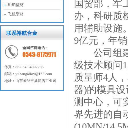
国贸部，军
船舶型材
办，科研质
飞机型材
用辅助设施
联系裕航合金
9亿元，年销
公司组建成
级技术顾问1
传真：86-0543-4897786
邮箱：yuhangalloy@163.com
质量师4人，
地址：山东省邹平县韩店工业园
器)的模具
测中心，可
界先进的自
(10MN/14.5