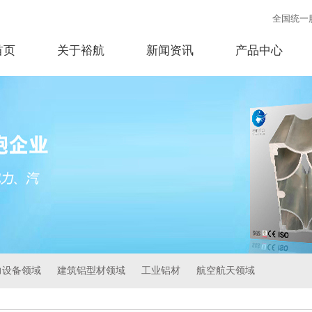
全国统一
首页
关于裕航
新闻资讯
产品中心
力设备领域
建筑铝型材领域
工业铝材
航空航天领域