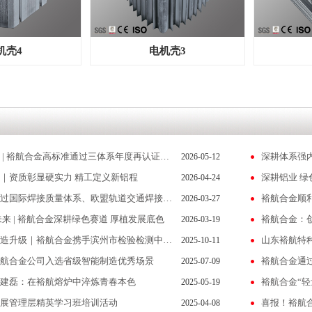
机壳4
电机壳3
深耕体系强内控 | 裕航合金高标准通过三体系年度再认证审核
2026-05-12
｜资质彰显硬实力 精工定义新铝程
深耕铝业 绿
2026-04-24
裕航合金顺利通过国际焊接质量体系、欧盟轨道交通焊接体系监督审核
裕航合金顺
2026-03-27
来 | 裕航合金深耕绿色赛道 厚植发展底色
裕航合金：
2026-03-19
精准计量赋能智造升级｜裕航合金携手滨州市检验检测中心共同筹建山东省高端铝产业计量测试中心
2025-10-11
航合金公司入选省级智能制造优秀场景
2025-07-09
建磊：在裕航熔炉中淬炼青春本色
裕航合金“轻
2025-05-19
展管理层精英学习班培训活动
喜报！裕航合
2025-04-08