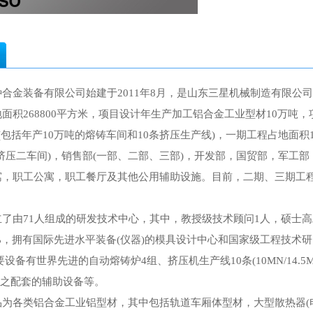
金装备有限公司始建于2011年8月，是山东三星机械制造有限公
面积268800平方米，项目设计年生产加工铝合金工业型材10万
(包括年产10万吨的熔铸车间和10条挤压生产线)，一期工程占地面积13
挤压二车间)，销售部(一部、二部、三部)，开发部，国贸部，军工
寓，职工公寓，职工餐厅及其他公用辅助设施。目前，二期、三期工程
71人组成的研发技术中心，其中，教授级技术顾问1人，硕士高工5
%，拥有国际先进水平装备(仪器)的模具设计中心和国家级工程技术
备有世界先进的自动熔铸炉4组、挤压机生产线10条(10MN/14.5MN/20MN/
及与之配套的辅助设备等。
各类铝合金工业铝型材，其中包括轨道车厢体型材，大型散热器(电