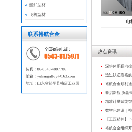
船舶型材
飞机型材
电
联系裕航合金
热点资讯
传真：86-0543-4897786
透过认证看裕航
邮箱：yuhangalloy@163.com
地址：山东省邹平县韩店工业园
春启新程 质赢未
数智化建设｜裕
【工匠精神】卜
裕航合金组织开