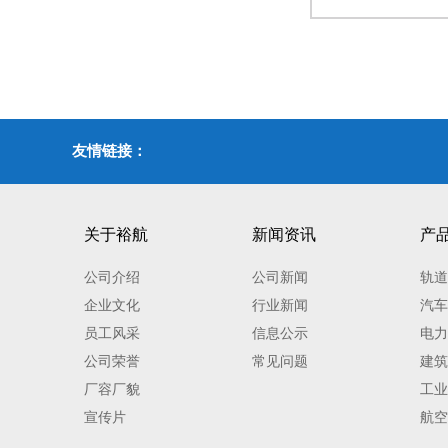
友情链接：
关于裕航
新闻资讯
产
公司介绍
公司新闻
轨道
企业文化
行业新闻
汽车
员工风采
信息公示
电力
公司荣誉
常见问题
建筑
厂容厂貌
工业
宣传片
航空