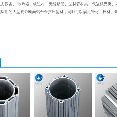
电力设备、 散热器、轨道材、无缝铝管、型材管材类、气缸机壳类、
域应用的大型复杂断面铝合金挤压型材，同时可以满足管材、棒材、