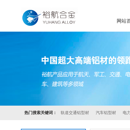
网站
热门搜索关键词：
轨道交通铝型材
汽车铝型材
电