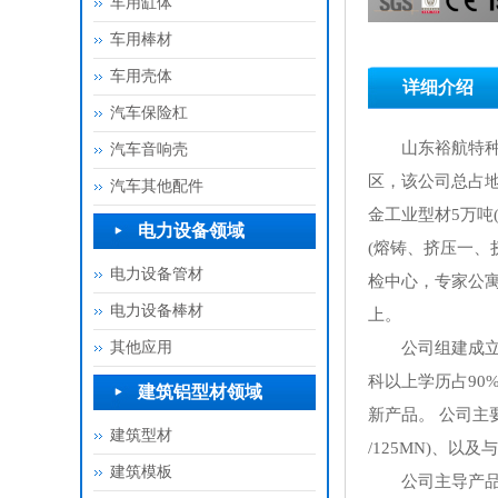
车用缸体
车用棒材
车用壳体
详细介绍
汽车保险杠
山东裕航特种合
汽车音响壳
区，该公司总占地
汽车其他配件
金工业型材5万吨
电力设备领域
(熔铸、挤压一、
电力设备管材
检中心，专家公
电力设备棒材
上。
其他应用
公司组建成立了由
科以上学历占90
建筑铝型材领域
新产品。 公司主要设
建筑型材
/125MN)、以
建筑模板
公司主导产品为