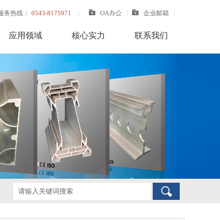
服务热线：
0543-8175971
OA办公
企业邮箱
应用领域
核心实力
联系我们