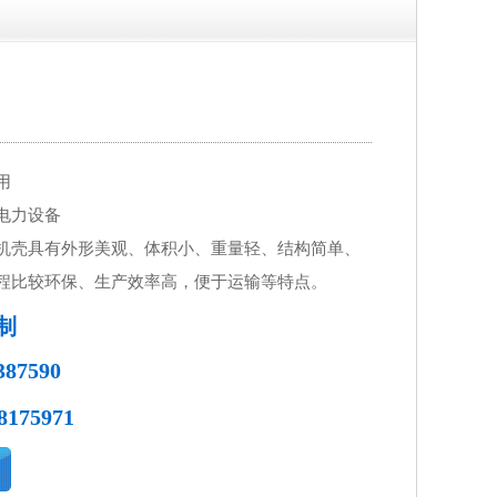
用
电力设备
机壳具有外形美观、体积小、重量轻、结构简单、
程比较环保、生产效率高，便于运输等特点。
制
387590
8175971