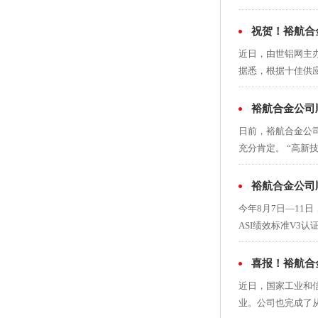
祝贺！裕航合
近日，由世铝网主
据悉，根据十佳供应商
裕航合金公司
日前，裕航合金公
充分肯定。 “高新技
裕航合金公司
今年8月7日—11
ASI绩效标准V3认证审
喜报！裕航合
近日，国家工业和信
业。公司也完成了从“