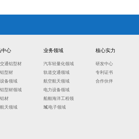
品中心
业务领域
核心实力
交通铝型材
汽车轻量化领域
研发中心
铝型材
轨道交通领域
专利证书
设备领域
航空航天领域
合作伙伴
铝型材领域
电力设备领域
铝材
船舶海洋工程领
航天领域
域
3C电子领域