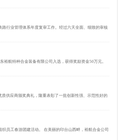
23国际铁路行业管理体系年度复审工作。经过六天全面、细致的审核
山东裕航特种合金装备有限公司入选，获得奖励资金50万元。
业优质供应商颁奖典礼，隆重表彰了一批创新性强、示范性好的
组织员工春游团建活动。 在美丽的印台山西畔，裕航合金公司