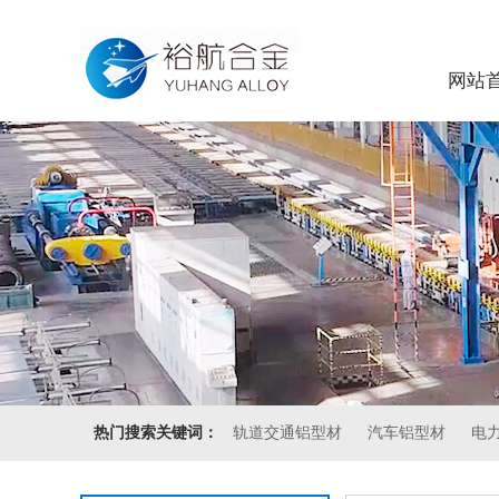
网站
热门搜索关键词：
轨道交通铝型材
汽车铝型材
电