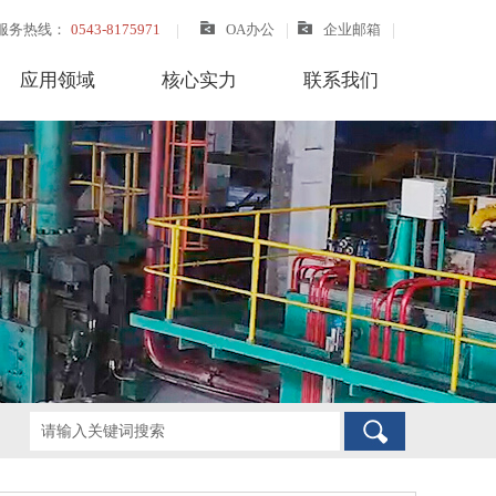
服务热线：
0543-8175971
OA办公
企业邮箱
应用领域
核心实力
联系我们