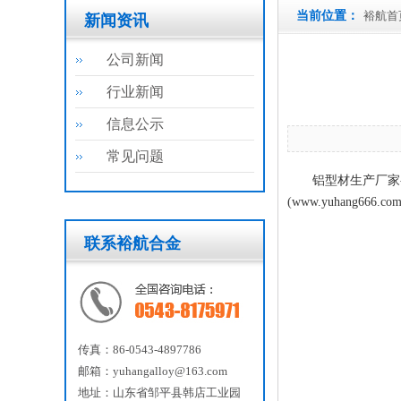
当前位置：
裕航首
新闻资讯
公司新闻
行业新闻
信息公示
常见问题
铝型材生产厂家--
(
www.yuhang666.co
联系裕航合金
传真：86-0543-4897786
邮箱：yuhangalloy@163.com
地址：山东省邹平县韩店工业园