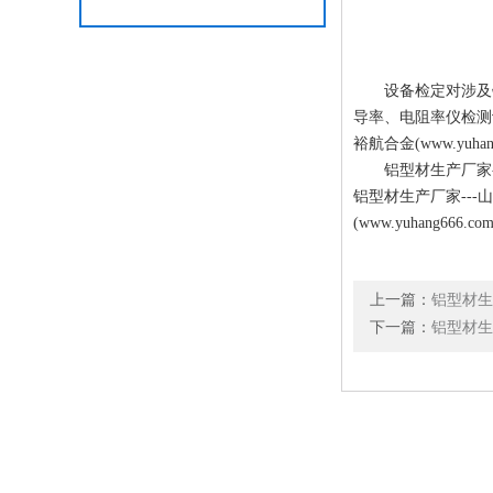
设备检定对涉及铝
导率、电阻率仪检测
裕航合金(
www.yuhan
铝型材生产厂家--
铝型材生产厂家---
(
www.yuhang666.co
上一篇：
铝型材生
下一篇：
铝型材生