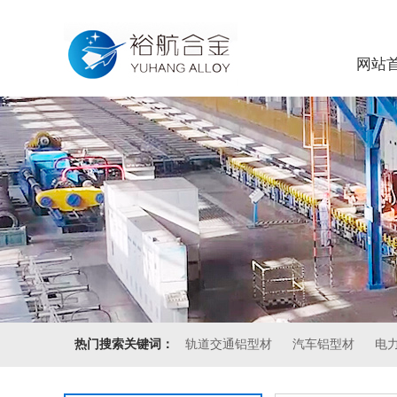
网站
热门搜索关键词：
轨道交通铝型材
汽车铝型材
电